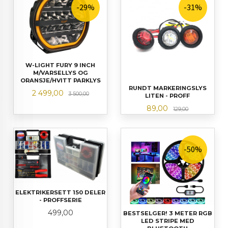
-29%
-31%
W-LIGHT FURY 9 INCH
M/VARSELLYS OG
ORANSJE/HVITT PARKLYS
RUNDT MARKERINGSLYS
Tilbud
Rabatt
2 499,00
3 500,00
LITEN - PROFF
Tilbud
Rabatt
89,00
129,00
-50%
ELEKTRIKERSETT 150 DELER
- PROFFSERIE
Pris
499,00
BESTSELGER! 3 METER RGB
LED STRIPE MED