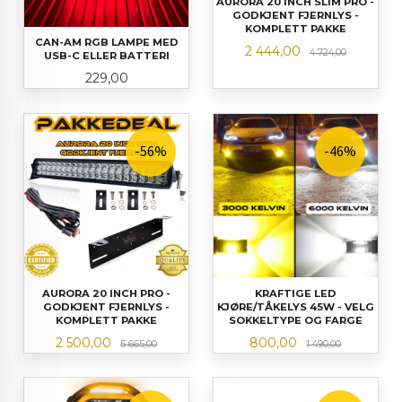
AURORA 20 INCH SLIM PRO -
GODKJENT FJERNLYS -
KOMPLETT PAKKE
CAN-AM RGB LAMPE MED
Tilbud
Rabatt
2 444,00
4 724,00
USB-C ELLER BATTERI
Pris
229,00
-56%
-46%
AURORA 20 INCH PRO -
KRAFTIGE LED
GODKJENT FJERNLYS -
KJØRE/TÅKELYS 45W - VELG
KOMPLETT PAKKE
SOKKELTYPE OG FARGE
Tilbud
Rabatt
Tilbud
Rabatt
2 500,00
800,00
5 665,00
1 490,00