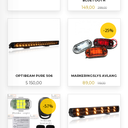
BLUETOOTH
Tilbud
Rabatt
149,00
299,00
-25%
OPTIBEAM PURE 506
MARKERINGSLYS AVLANG
Pris
Tilbud
Rabatt
5 150,00
89,00
119,00
-57%