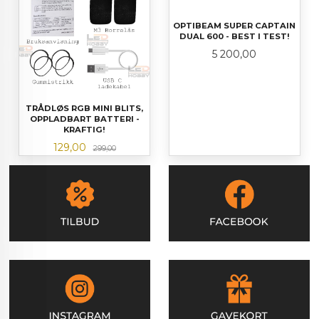
OPTIBEAM SUPER CAPTAIN
DUAL 600 - BEST I TEST!
Pris
5 200,00
TRÅDLØS RGB MINI BLITS,
OPPLADBART BATTERI -
KRAFTIG!
Tilbud
Rabatt
129,00
299,00