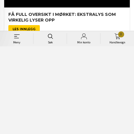
FÅ FULL OVERSIKT I MØRKET: EKSTRALYS SOM
VIRKELIG LYSER OPP
LES INNLEGG
0
Ekstralys
10 April 2025
Meny
Søk
Min konto
Handlevogn