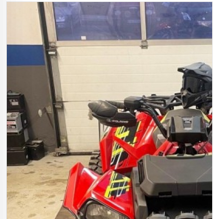
LYSETS FARGETEMPERATUR (KELVIN)
GODKJENT VARSELLYS (ECE R65)
REGELVERK EKSTRALYS PÅ KJØRETØY
MONTERING EKSTRALYS
ARBEIDSLYS
EKSTRALYS
BREMSELYS