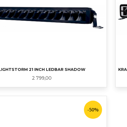
LIGHTSTORM 21 INCH LEDBAR SHADOW
KRA
Pris
2 799,00
LES MER
-50%