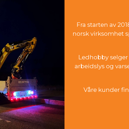
Fra starten av 20
norsk virksomhet sp
Ledhobby selger 
arbeidslys og vars
Våre kunder finn