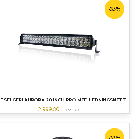
-35%
TSELGER! AURORA 20 INCH PRO MED LEDNINGSNETT
Tilbud
Rabatt
2 999,00
4 599,00
LES MER
-33%