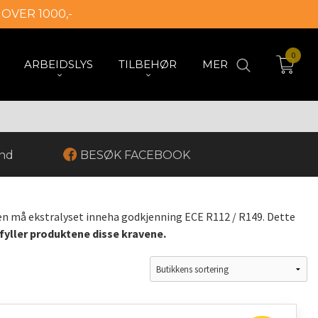
 OVER 1000,-
0
ARBEIDSLYS
TILBEHØR
MER
and
BESØK FACEBOOK
en må ekstralyset inneha godkjenning ECE R112 / R149. Dette
fyller produktene disse kravene.