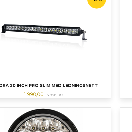
ORA 20 INCH PRO SLIM MED LEDNINGSNETT
Tilbud
Rabatt
1 990,00
3 898,00
LES MER