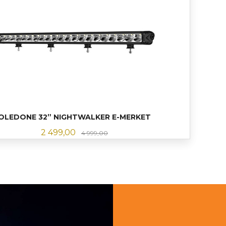
OLEDONE 32” NIGHTWALKER E-MERKET
Tilbud
Rabatt
2 499,00
4 999,00
LES MER