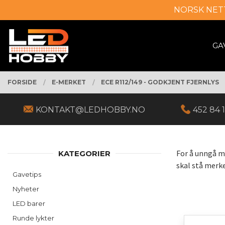
Gå
NORSK NET
Lukk
til
innholdet
PRODUKTER
GA
FORSIDE
E-MERKET
ECE R112/149 - GODKJENT FJERNLYS
KONTAKT@LEDHOBBY.NO
452 84 1
For å unngå m
KATEGORIER
skal stå merke
Gavetips
Nyheter
LED barer
Runde lykter