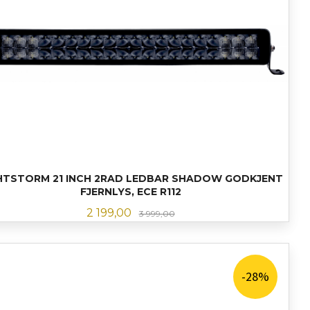
HTSTORM 21 INCH 2RAD LEDBAR SHADOW GODKJENT
FJERNLYS, ECE R112
Tilbud
Rabatt
2 199,00
3 999,00
LES MER
-28%