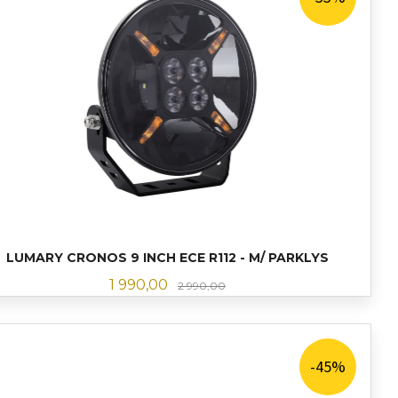
LUMARY CRONOS 9 INCH ECE R112 - M/ PARKLYS
Tilbud
Rabatt
1 990,00
2 990,00
LES MER
-45%