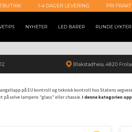
TBUTIKK
1-4 DAGER LEVERING
FRI FRAKT
VETIPS
NYHETER
LED BARER
RUNDE LYKTER
12
Blakstadheia, 4820 Frol
angellapp på EU kontroll og teknisk kontroll hos Statens vegves
t på selve lampens "glass" eller chassie.
I denne kategorien opp