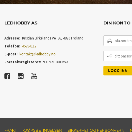
LEDHOBBY AS
DIN KONTO
E-
Adresse:
Kristian Birkelands Vei 36, 4820 Froland
POSTADRESSE
Telefon:
45284112
DITT
E-post:
kontakt@ledhobby.no
PASSORD
Foretaksregisteret:
933 921 360 MVA
FRAKT
KJØPSBETINGELSER
SIKKERHET OG PERSONVERN