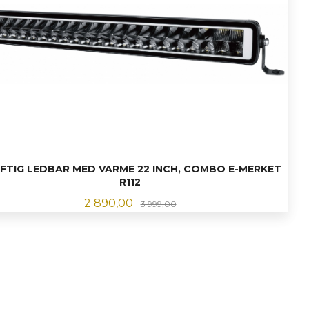
FTIG LEDBAR MED VARME 22 INCH, COMBO E-MERKET
R112
Tilbud
Rabatt
2 890,00
3 999,00
LES MER