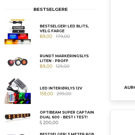
BESTSELGERE
BESTSELGER! LED BLITS,
VELG FARGE
89,00
179,00
RUNDT MARKERINGSLYS
LITEN - PROFF
89,00
129,00
AUR
LED INTERIØRLYS 12V
159,00
299,00
OPTIBEAM SUPER CAPTAIN
DUAL 600 - BEST I TEST!
5 200,00
BESTSELGER! 3 METER RGB