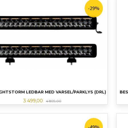
-29%
LIGHTSTORM LEDBAR MED VARSEL/PARKLYS (DRL)
BES
Tilbud
Rabatt
3 499,00
4 899,00
LES MER
-49%