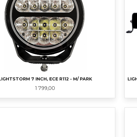
LIGHTSTORM 7 INCH, ECE R112 - M/ PARK
LIG
Pris
1 799,00
LES MER