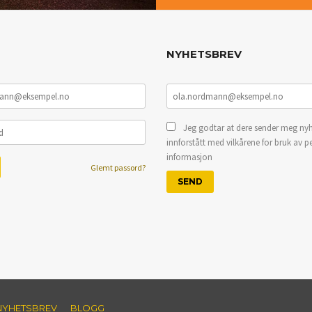
NYHETSBREV
Jeg godtar at dere sender meg nyh
innforstått med vilkårene for bruk av p
informasjon
Glemt passord?
NYHETSBREV
BLOGG