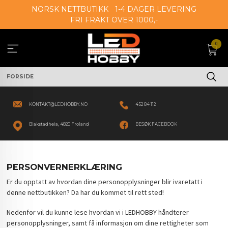
Gå
NORSK NETTBUTIKK
1-4 DAGER LEVERING
til
FRI FRAKT OVER 1000,-
innholdet
0
FORSIDE
KONTAKT@LEDHOBBY.NO
452 84 112
Blakstadheia, 4820 Froland
BESØK FACEBOOK
PERSONVERNERKLÆRING
Er du opptatt av hvordan dine personopplysninger blir ivaretatt i
denne nettbutikken? Da har du kommet til rett sted!
Nedenfor vil du kunne lese hvordan vi i LEDHOBBY håndterer
personopplysninger, samt få informasjon om dine rettigheter som