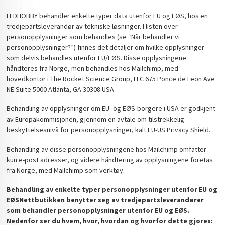
LEDHOBBY behandler enkelte typer data utenfor EU og EØS, hos en
tredjepartsleverandør av tekniske løsninger. I listen over
personopplysninger som behandles (se “Når behandler vi
personopplysninger?”) finnes det detaljer om hvilke opplysninger
som delvis behandles utenfor EU/EØS. Disse opplysningene
håndteres fra Norge, men behandles hos Mailchimp, med
hovedkontor i The Rocket Science Group, LLC 675 Ponce de Leon Ave
NE Suite 5000 Atlanta, GA 30308 USA
Behandling av opplysninger om EU- og EØS-borgere i USA er godkjent
av Europakommisjonen, gjennom en avtale om tilstrekkelig
beskyttelsesnivå for personopplysninger, kalt EU-US Privacy Shield.
Behandling av disse personopplysningene hos Mailchimp omfatter
kun e-post adresser, og videre håndtering av opplysningene foretas
fra Norge, med Mailchimp som verktøy.
Behandling av enkelte typer personopplysninger utenfor EU og
EØS
Nettbutikken benytter seg av tredjepartsleverandører
som behandler personopplysninger utenfor EU og EØS.
Nedenfor ser du hvem, hvor, hvordan og hvorfor dette gjøres: