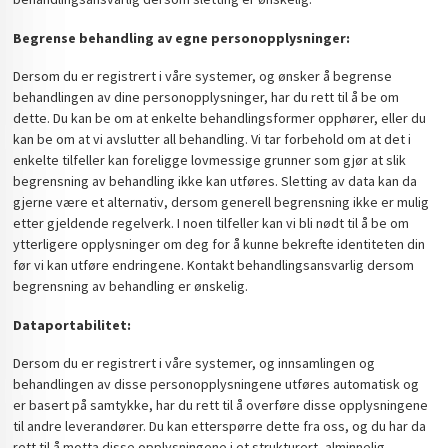
Begrense behandling av egne personopplysninger:
Dersom du er registrert i våre systemer, og ønsker å begrense
behandlingen av dine personopplysninger, har du rett til å be om
dette. Du kan be om at enkelte behandlingsformer opphører, eller du
kan be om at vi avslutter all behandling. Vi tar forbehold om at det i
enkelte tilfeller kan foreligge lovmessige grunner som gjør at slik
begrensning av behandling ikke kan utføres. Sletting av data kan da
gjerne være et alternativ, dersom generell begrensning ikke er mulig
etter gjeldende regelverk. I noen tilfeller kan vi bli nødt til å be om
ytterligere opplysninger om deg for å kunne bekrefte identiteten din
før vi kan utføre endringene. Kontakt behandlingsansvarlig dersom
begrensning av behandling er ønskelig.
Dataportabilitet:
Dersom du er registrert i våre systemer, og innsamlingen og
behandlingen av disse personopplysningene utføres automatisk og
er basert på samtykke, har du rett til å overføre disse opplysningene
til andre leverandører. Du kan etterspørre dette fra oss, og du har da
rett til å motta disse opplysningene i et strukturert, alminnelig