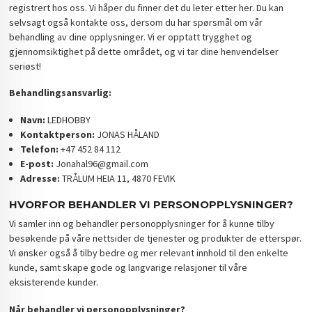
registrert hos oss. Vi håper du finner det du leter etter her. Du kan
selvsagt også kontakte oss, dersom du har spørsmål om vår
behandling av dine opplysninger. Vi er opptatt trygghet og
gjennomsiktighet på dette området, og vi tar dine henvendelser
seriøst!
Behandlingsansvarlig:
Navn:
LEDHOBBY
Kontaktperson:
JONAS HÅLAND
Telefon:
+47 452 84 112
E-post:
Jonahal96@gmail.com
Adresse:
TRÅLUM HEIA 11, 4870 FEVIK
HVORFOR BEHANDLER VI PERSONOPPLYSNINGER?
Vi samler inn og behandler personopplysninger for å kunne tilby
besøkende på våre nettsider de tjenester og produkter de etterspør.
Vi ønsker også å tilby bedre og mer relevant innhold til den enkelte
kunde, samt skape gode og langvarige relasjoner til våre
eksisterende kunder.
Når behandler vi personopplysninger?