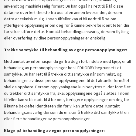
anvendt og maskinleselig format. Du kan også ha rett til å få disse
dataene overført direkte fra oss til en annen leverandør, dersom
dette er teknisk mulig. I noen tilfeller kan vi bli nødt til å be om
ytterligere opplysninger om deg for å kunne bekrefte identiteten din
før vi kan utføre dette. Kontakt behandlingsansvarlig dersom flytting
eller overføring av dine personopplysninger er ønskelig.
Trekke samtykke til behandling av egne personopplysninger:
Med unntak av informasjon du gir fra deg i forbindelse med kjøp, er all
behandling av personopplysninger hos LEDHOBBY begrunnet i et
samtykke. Du har rett til å trekke ditt samtykke når som helst, og
behandlingen av disse personopplysningene til det aktuelle formålet
skal da opphøre. Dersom opplysningene kun benyttes til det formålet
du trekker ditt samtykke fra, skal opplysningene også slettes. I noen
tilfeller kan vi bli nødt til å be om ytterligere opplysninger om deg for
å kunne bekrefte identiteten din før vi kan utføre dette. Kontakt
behandlingsansvarlig dersom du ønsker å trekke ditt samtykke til en
eller flere behandlinger av personopplysninger.
Klage på behandling av egne personopplysninger: