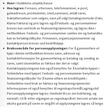
Hvor:
I butikkens utsjekk/kasse
Hva lagres:
Fornavn, etternavn, telefonnummer, e-post,
gateadresse, postnummer, sted,varenavn, antall varer,
fraktalternativer som velges, navn på valgt betalingsmetode (f.eks.
Klarna Faktura) og pris lagres også.Fødsels- og personnummer
kreves kun ved bruk av finansieringstjenester, og lagres ikke i
nettbutikken. Fødsels- og personnummer samles inn og behandles
kun av betalingstilbyder. Firmanavn, organisasjonsnummer og
kontaktperson kreves ved bedriftskjøp.
Bruksområde for personopplysninger:
For å gjennomføre et
kjøp i denne nettbutikken kreves navn, adresse og
kontaktinformasjon for gjennomføring av betaling og sending av
varer, samt utsendelse av faktura der det er valgt.
Kontaktopplysningene kan også benyttes for å kontakte kjøper i
forbindelse med kjøpet. Fødsels- og personnummer benyttes av
finansieringstilbyder for å kunne utføre en kredittsjekk i
forbindelse med bruk av faktura og finansieringstjenester.
Informasjonen vil også benyttes til regnskapsformål.Lagringstid:
Personopplysningene lagres i henhold til Lov om bokføring, og
normalt i 10 år etter utgangen av regnskapsåret. Dersom avtale om
ekstra garanti på varen er inngått vil opplysningene lagres så lenge