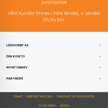
sortimentet
Våre kunder finnes i hele landet, vi sender
dit du bor.
LEDHOBBY AS
DIN KONTO
NYHETSBREV
PARTNERE
FRAKT
KJØPSBETINGELSER
SIKKERHET OG PERSONVERN
NYHETSBREV
BLOGG