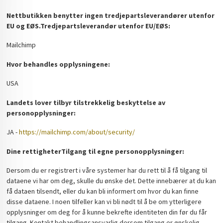
Nettbutikken benytter ingen tredjepartsleverandører utenfor
EU og EØS.
Tredjepartsleverandør utenfor EU/EØS:
Mailchimp
Hvor behandles opplysningene:
USA
Landets lover tilbyr tilstrekkelig beskyttelse av
personopplysninger:
JA -
https://mailchimp.com/about/security/
Dine rettigheter
Tilgang til egne personopplysninger:
Dersom du er registrert i våre systemer har du rett til å få tilgang til
dataene vi har om deg, skulle du ønske det. Dette innebærer at du kan
få dataen tilsendt, eller du kan bli informert om hvor du kan finne
disse dataene. I noen tilfeller kan vi bli nødt til å be om ytterligere
opplysninger om deg for å kunne bekrefte identiteten din før du får
tilgang. Kontakt behandlingsansvarlig dersom tilgang er ønskelig.