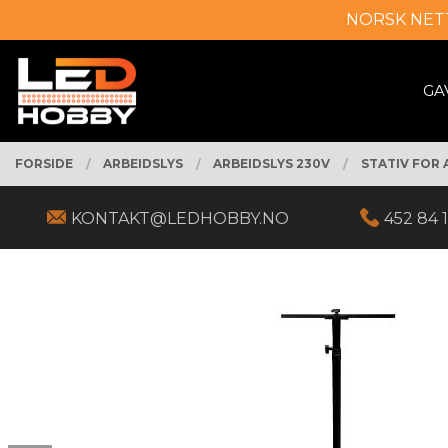
Gå
NORSK NET
Lukk
til
innholdet
PRODUKTER
GA
FORSIDE
ARBEIDSLYS
ARBEIDSLYS 230V
STATIV FOR
KONTAKT@LEDHOBBY.NO
452 84 1