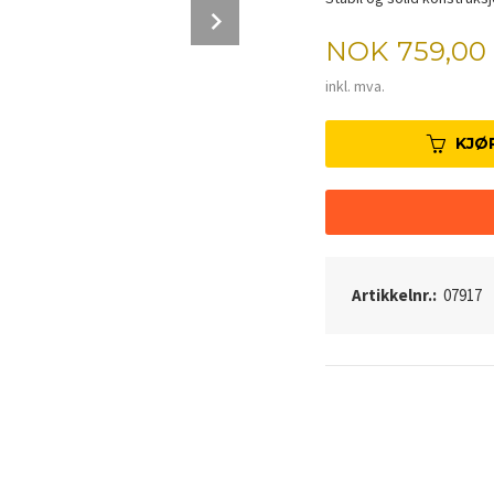
Next
Pris
NOK
759,00
inkl. mva.
KJØ
Artikkelnr.:
07917