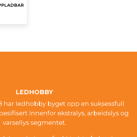
PPLADBAR
LEDHOBBY
18 har ledhobby byget opp en suksessfull
esifisert innenfor ekstralys, arbeidslys og
varsellys segmentet.