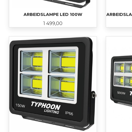
ARBEIDSLAMPE LED 100W
ARBEIDSL
Pris
1 499,00
LES MER