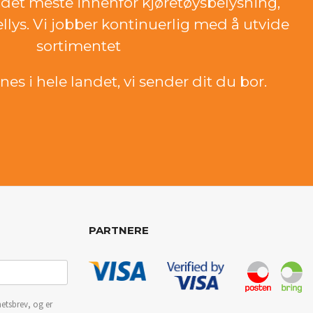
det meste innenfor kjøretøysbelysning,
ellys. Vi jobber kontinuerlig med å utvide
sortimentet
es i hele landet, vi sender dit du bor.
PARTNERE
etsbrev, og er