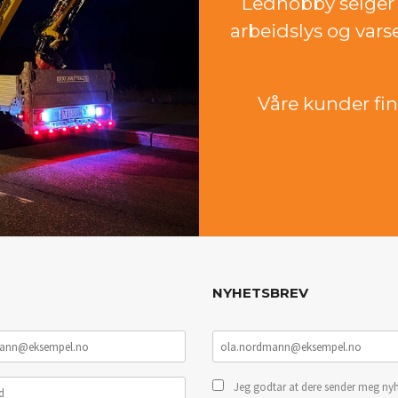
Ledhobby selger 
arbeidslys og vars
Våre kunder finn
NYHETSBREV
Jeg godtar at dere sender meg nyh