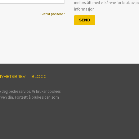
innforstått med vilkårene for bruk av p
informasjon
Glemt passord?
NYHETSBREV
BLOGG
e deg bedre service. Vi bruker cookies
rven din. Fortsett å bruke siden som