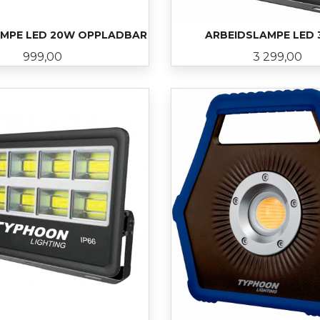
AMPE LED 20W OPPLADBAR
ARBEIDSLAMPE LED
Pris
Pris
999,00
3 299,00
KJØP
LES MER