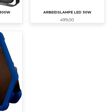
 300W
ARBEIDSLAMPE LED 30W
Pris
499,00
LES MER