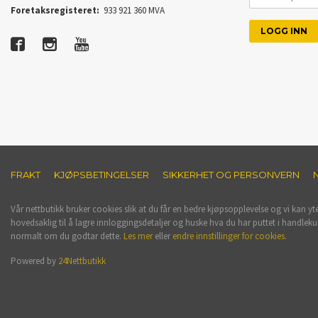
PASSORD
Foretaksregisteret:
933 921 360 MVA
FRAKT
KJØPSBETINGELSER
SIKKERHET OG PERSONVERN
Vår nettbutikk bruker cookies slik at du får en bedre kjøpsopplevelse og vi kan yt
hovedsaklig til å lagre innloggingsdetaljer og huske hva du har puttet i handleku
normalt om du godtar dette.
Les mer
eller
endre innstillinger for cookies.
Powered by
24Nettbutikk