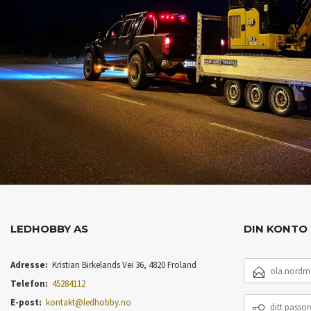
LEDHOBBY AS
DIN KONTO
E-
Adresse:
Kristian Birkelands Vei 36, 4820 Froland
POSTADRESSE
Telefon:
45284112
DITT
E-post:
kontakt@ledhobby.no