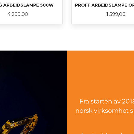
G ARBEIDSLAMPE 500W
PROFF ARBEIDSLAMPE O
Pris
Pris
4 299,00
1 599,00
LES MER
KJØP
Fra starten av 20
norsk virksomhet sp