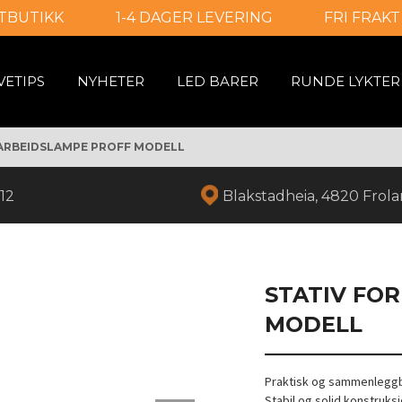
TBUTIKK
1-4 DAGER LEVERING
FRI FRAKT
VETIPS
NYHETER
LED BARER
RUNDE LYKTER
 ARBEIDSLAMPE PROFF MODELL
12
Blakstadheia, 4820 Frol
STATIV FO
MODELL
Praktisk og sammenleggbar
Stabil og solid konstruksj