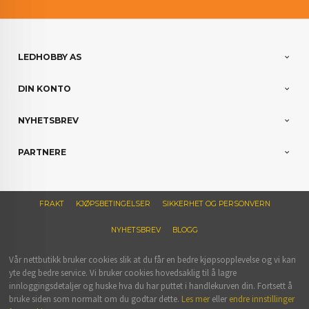
LEDHOBBY AS
DIN KONTO
NYHETSBREV
PARTNERE
FRAKT
KJØPSBETINGELSER
SIKKERHET OG PERSONVERN
NYHETSBREV
BLOGG
Vår nettbutikk bruker cookies slik at du får en bedre kjøpsopplevelse og vi kan
yte deg bedre service. Vi bruker cookies hovedsaklig til å lagre
innloggingsdetaljer og huske hva du har puttet i handlekurven din. Fortsett å
bruke siden som normalt om du godtar dette.
Les mer
eller
endre innstillinger