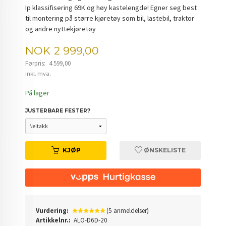
Ip klassifisering 69K og høy kastelengde! Egner seg best
til montering på større kjøretøy som bil, lastebil, traktor
og andre nyttekjøretøy
Tilbud
NOK
2 999,00
Førpris:
4 599,00
Rabatt
inkl. mva.
På lager
JUSTERBARE FESTER?
KJØP
ØNSKELISTE
Vurdering:
(5 anmeldelser)
Artikkelnr.:
ALO-D6D-20