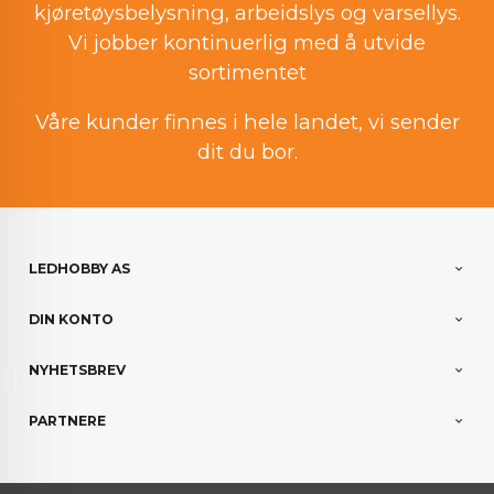
kjøretøysbelysning, arbeidslys og varsellys.
Vi jobber kontinuerlig med å utvide
sortimentet
Våre kunder finnes i hele landet, vi sender
dit du bor.
LEDHOBBY AS
DIN KONTO
NYHETSBREV
PARTNERE