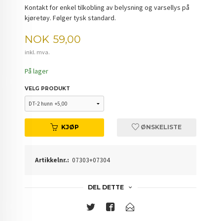
Kontakt for enkel tilkobling av belysning og varsellys på
kjøretøy. Følger tysk standard.
Pris
NOK
59,00
inkl. mva.
På lager
VELG PRODUKT
KJØP
ØNSKELISTE
Artikkelnr.:
07303+07304
DEL DETTE