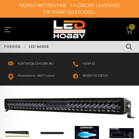
Gå
NORSK NETTBUTIKK
1-4 DAGER LEVERING
til
FRI FRAKT OVER 1000,-
innholdet
0
FORSIDE
LED BARER
KONTAKT@LEDHOBBY.NO
452 84 112
Blakstadheia, 4820 Froland
BESØK FACEBOOK