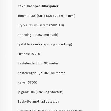
Tekniske spesifikasjoner:
Tommer: 30″ (Str: 815,6 x 70 x 67,3 mm.)
Styrke: 300w (Osram CSHP LED)
Spenning: 10-30v (multivolt)
Lysbilde: Combo (spot og spredning)
Lumens: 25 200
Kastelende 1 lux: 485 meter
Kastelengde 0,25 lux: 970 meter
Kelvin: 5700K
Ip grad: 68K (vann- og støvtett)
Beskyttet mot radiostøy: Ja
E-merket ECE R10, R112, CE merket og RoHs-