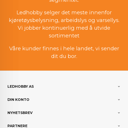
Ledhobby selger det meste innenfor
kjøretøysbelysning, arbeidslys og varsellys.
Vi jobber kontinuerlig med å utvide
sortimentet
Våre kunder finnes i hele landet, vi sender
dit du bor.
LEDHOBBY AS
DIN KONTO
NYHETSBREV
PARTNERE