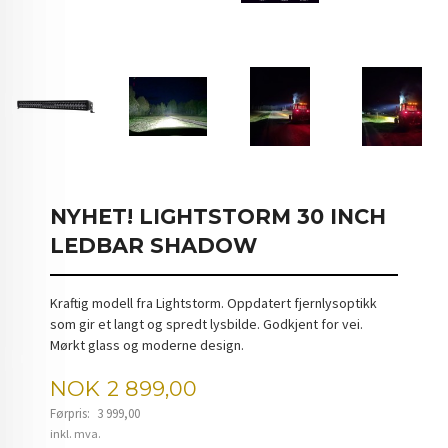
NYHET! LIGHTSTORM 30 INCH
LEDBAR SHADOW
Kraftig modell fra Lightstorm. Oppdatert fjernlysoptikk
som gir et langt og spredt lysbilde. Godkjent for vei.
Mørkt glass og moderne design.
Tilbud
NOK
2 899,00
Førpris:
3 999,00
Rabatt
inkl. mva.