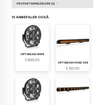
PRODUKTANMELDELSER (0)
VI ANBEFALER OGSÅ
OPTIBEAM NIN9
Pris
3 899,00
OPTIBEAM PURE 506
Pris
5 150,00