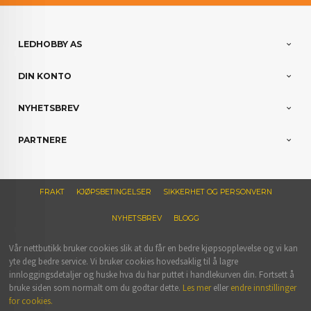
LEDHOBBY AS
DIN KONTO
NYHETSBREV
PARTNERE
FRAKT
KJØPSBETINGELSER
SIKKERHET OG PERSONVERN
NYHETSBREV
BLOGG
Vår nettbutikk bruker cookies slik at du får en bedre kjøpsopplevelse og vi kan
yte deg bedre service. Vi bruker cookies hovedsaklig til å lagre
innloggingsdetaljer og huske hva du har puttet i handlekurven din. Fortsett å
bruke siden som normalt om du godtar dette.
Les mer
eller
endre innstillinger
for cookies.