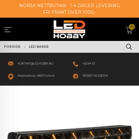
Gå
NORSK NETTBUTIKK
1-4 DAGER LEVERING
til
FRI FRAKT OVER 1000,-
innholdet
0
FORSIDE
LED BARER
KONTAKT@LEDHOBBY.NO
452 84 112
Blakstadheia, 4820 Froland
BESØK FACEBOOK