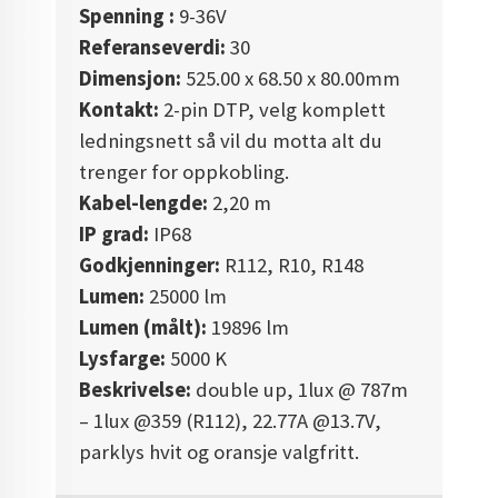
Spenning :
9-36V
Referanseverdi:
30
Dimensjon:
525.00 x 68.50 x 80.00mm
Kontakt:
2-pin DTP, v
elg komplett
ledningsnett så vil du motta alt du
trenger for oppkobling.
Kabel-lengde:
2,20 m
IP grad:
IP68
Godkjenninger:
R112, R10, R148
Lumen:
25000 lm
Lumen (målt):
19896 lm
Lysfarge:
5000 K
Beskrivelse:
double up, 1lux @ 787m
– 1lux @359 (R112), 22.77A @13.7V,
parklys hvit og oransje valgfritt.