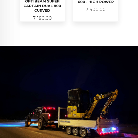
OPTIBEAM SUPER
600 - HIGH POWER
CAPTAIN DUAL 800
Pris
7 400,00
CURVED
Pris
7 190,00