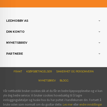
LEDHOBBY AS
DIN KONTO
NYHETSBREV
PARTNERE
FRAKT
KJØPSBETINGELSER
SIKKERHET OG PERSONVERN
NYHETSBREV
BLOGG
Vår nettbutikk bruker cookies slik at du får en bedre kjøpsopplevelse og vi kan
yte deg bedre service. Vi bruker cookies hovedsaklig til å lagre
innloggingsdetaljer og huske hva du har puttet i handlekurven din. Fortsett å
bruke siden som normalt om du godtar dette.
Les mer
eller
endre innstillinger