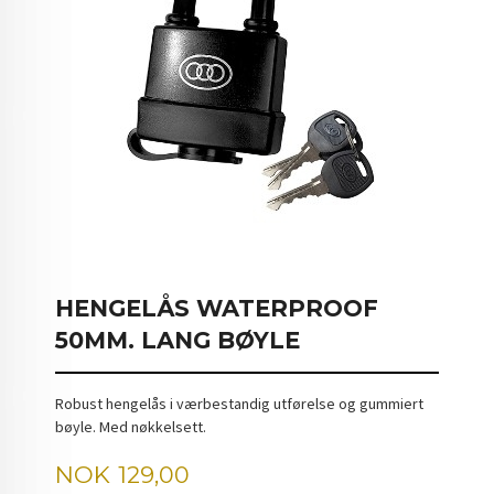
HENGELÅS WATERPROOF
50MM. LANG BØYLE
Robust hengelås i værbestandig utførelse og gummiert
bøyle. Med nøkkelsett.
Pris
NOK
129,00