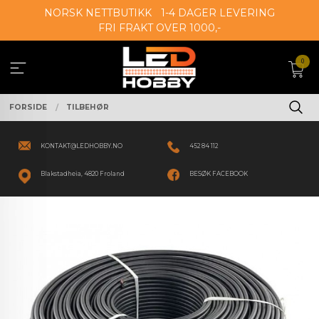
Gå
NORSK NETTBUTIKK
1-4 DAGER LEVERING
til
FRI FRAKT OVER 1000,-
innholdet
0
FORSIDE
TILBEHØR
KONTAKT@LEDHOBBY.NO
452 84 112
Blakstadheia, 4820 Froland
BESØK FACEBOOK