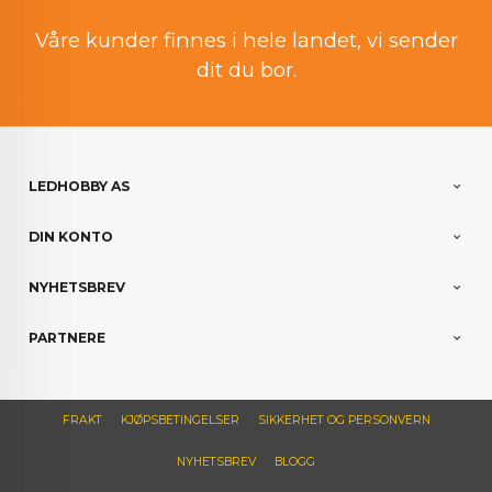
Våre kunder finnes i hele landet, vi sender
dit du bor.
LEDHOBBY AS
DIN KONTO
NYHETSBREV
PARTNERE
FRAKT
KJØPSBETINGELSER
SIKKERHET OG PERSONVERN
NYHETSBREV
BLOGG