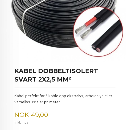
KABEL DOBBELTISOLERT
SVART 2X2,5 MM²
Kabel perfekt for å koble opp ekstralys, arbeidslys eller
varsellys. Pris er pr. meter.
Pris
NOK
49,00
inkl. mva.