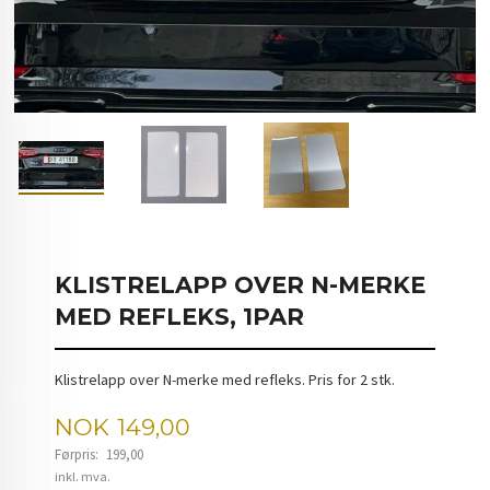
KLISTRELAPP OVER N-MERKE
MED REFLEKS, 1PAR
Klistrelapp over N-merke med refleks. Pris for 2 stk.
Tilbud
NOK
149,00
Førpris:
199,00
Rabatt
inkl. mva.