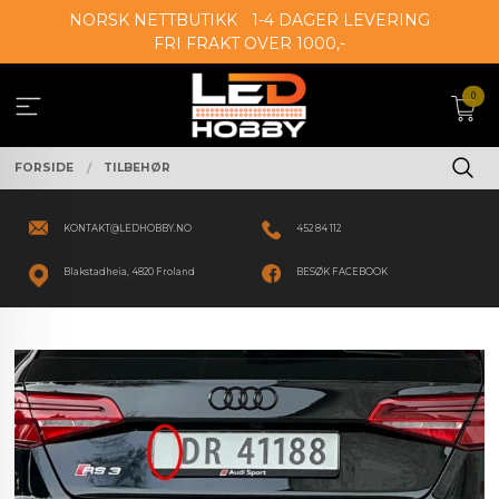
Gå
NORSK NETTBUTIKK
1-4 DAGER LEVERING
til
FRI FRAKT OVER 1000,-
innholdet
0
FORSIDE
TILBEHØR
KONTAKT@LEDHOBBY.NO
452 84 112
Blakstadheia, 4820 Froland
BESØK FACEBOOK