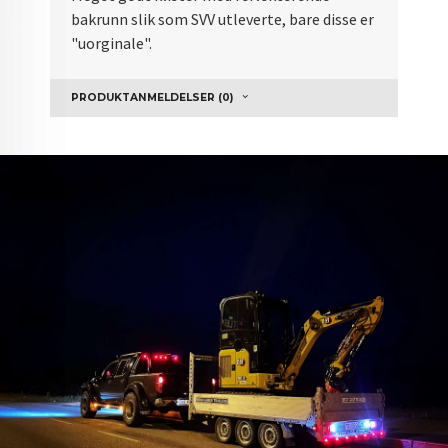
bakrunn slik som SVV utleverte, bare disse er
"uorginale".
PRODUKTANMELDELSER (0)