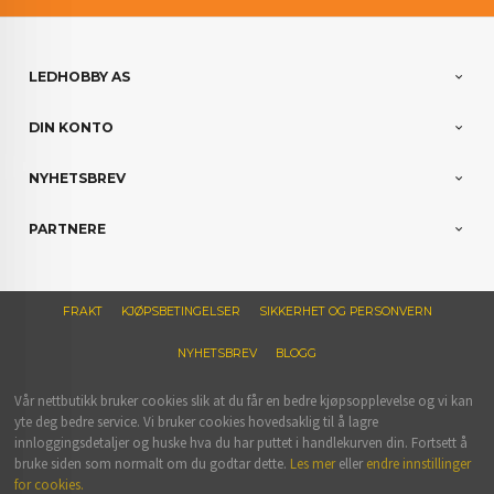
LEDHOBBY AS
DIN KONTO
NYHETSBREV
PARTNERE
FRAKT
KJØPSBETINGELSER
SIKKERHET OG PERSONVERN
NYHETSBREV
BLOGG
Vår nettbutikk bruker cookies slik at du får en bedre kjøpsopplevelse og vi kan
yte deg bedre service. Vi bruker cookies hovedsaklig til å lagre
innloggingsdetaljer og huske hva du har puttet i handlekurven din. Fortsett å
bruke siden som normalt om du godtar dette.
Les mer
eller
endre innstillinger
for cookies.