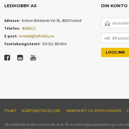
LEDHOBBY AS
DIN KONTO
E-
Adresse:
Kristian Birkelands Vei 36, 4820 Froland
POSTADRESSE
Telefon:
45284112
DITT
E-post:
kontakt@ledhobby.no
PASSORD
Foretaksregisteret:
933 921 360 MVA
FRAKT
KJØPSBETINGELSER
SIKKERHET OG PERSONVERN
Vår nettbutikk bruker cookies slik at du får en bedre kjøpsopplevelse og vi kan yt