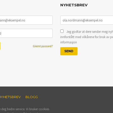
NYHETSBREV
Jeg godtar at dere sender meg nyh
innforstått med vilkårene for bruk av p
informasjon
Glemt passord?
NYHETSBREV
BLOGG
e deg bedre service. Vi bruker cookies