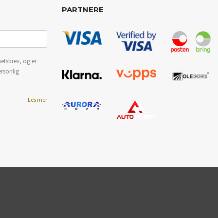
PARTNERE
etsbrev, og er
ersonlig
Les mer