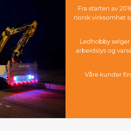
Fra starten av 20
norsk virksomhet sp
Ledhobby selger 
arbeidslys og vars
Våre kunder finn