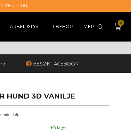
 OVER 1000,-
0
ARBEIDSLYS
TILBEHØR
MER
and
BESØK FACEBOOK
R HUND 3D VANILJE
kende duft.
På lager