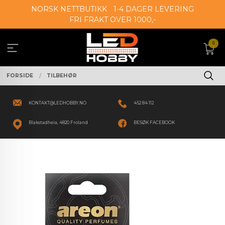
Gå
NORSK NETTBUTIKK
1-4 DAGER LEVERING
til
FRI FRAKT OVER 1000,-
innholdet
0
FORSIDE
TILBEHØR
KONTAKT@LEDHOBBY.NO
452 84 112
Blakstadheia, 4820 Froland
BESØK FACEBOOK