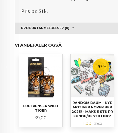
Pris pr. Stk.
PRODUKTANMELDELSER (0)
VI ANBEFALER OGSÅ
-97%
RANDOM BAUM - NYE
LUFTRENSER WILD
MOTIVER NOVEMBER
TIGER
2025! - MAKS 5 STK PR
KUNDE/BESTILLING!
Pris
39,00
Tilbud
Rabatt
1,00
39,00