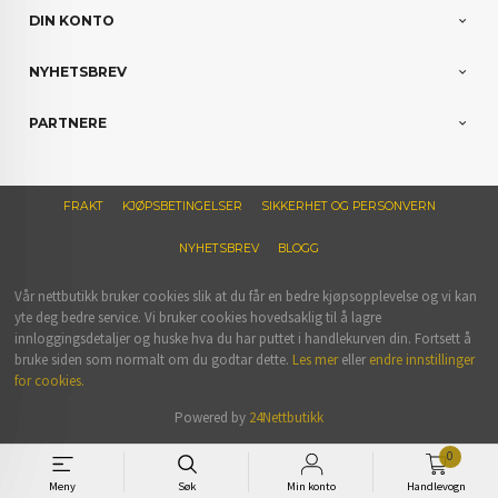
DIN KONTO
NYHETSBREV
PARTNERE
FRAKT
KJØPSBETINGELSER
SIKKERHET OG PERSONVERN
NYHETSBREV
BLOGG
Vår nettbutikk bruker cookies slik at du får en bedre kjøpsopplevelse og vi kan
yte deg bedre service. Vi bruker cookies hovedsaklig til å lagre
innloggingsdetaljer og huske hva du har puttet i handlekurven din. Fortsett å
bruke siden som normalt om du godtar dette.
Les mer
eller
endre innstillinger
for cookies.
Powered by
24Nettbutikk
0
Meny
Søk
Min konto
Handlevogn