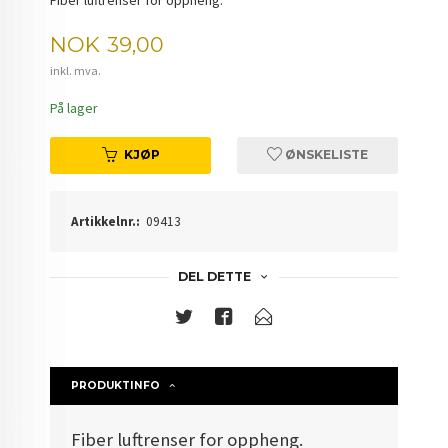
Fiber luftrenser for oppheng.
Pris
NOK
39,00
inkl. mva.
På lager
KJØP
ØNSKELISTE
Artikkelnr.:
09413
DEL DETTE
PRODUKTINFO
Fiber luftrenser for oppheng.