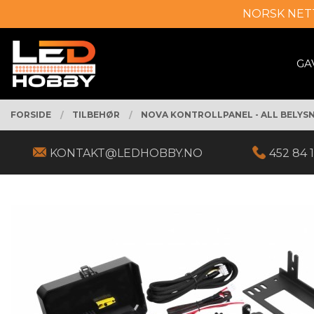
Gå
NORSK NET
Lukk
til
innholdet
PRODUKTER
GA
FORSIDE
TILBEHØR
NOVA KONTROLLPANEL - ALL BELYS
KONTAKT@LEDHOBBY.NO
452 84 1