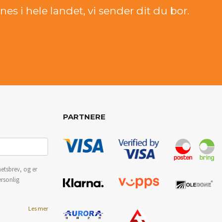
es i hele landet, vi sender dit du bor.
PARTNERE
etsbrev, og er
ersonlig
Les mer