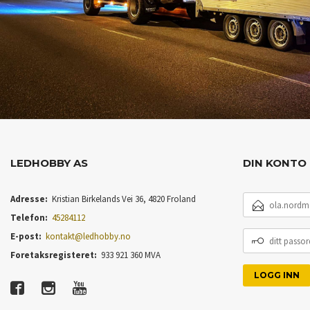
LEDHOBBY AS
DIN KONTO
E-
Adresse:
Kristian Birkelands Vei 36, 4820 Froland
POSTADRESSE
Telefon:
45284112
DITT
E-post:
kontakt@ledhobby.no
PASSORD
Foretaksregisteret:
933 921 360 MVA