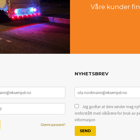
Våre kunder finn
NYHETSBREV
Jeg godtar at dere sender meg nyh
innforstått med vilkårene for bruk av p
informasjon
Glemt passord?