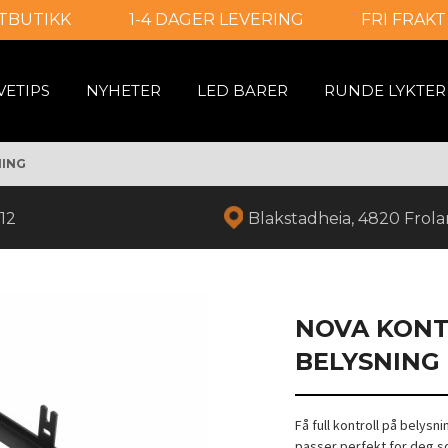
TBUTIKK
1-4 DAGER LEVERING
FRI FRAKT
VETIPS
NYHETER
LED BARER
RUNDE LYKTER
NING
12
Blakstadheia, 4820 Frol
NOVA KONT
BELYSNING
Få full kontroll på belysn
passer perfekt for deg so