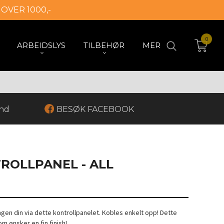
 OVER 1000,-
0
ARBEIDSLYS
TILBEHØR
MER
and
BESØK FACEBOOK
ROLLPANEL - ALL
ingen din via dette kontrollpanelet. Kobles enkelt opp! Dette
m ønsker en fin finish!