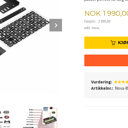
Tilbud
NOK
1 990,0
Førpris:
2 999,00
Next
Rabatt
inkl. mva.
KJØ
Vurdering:
Artikkelnr.:
Nova-