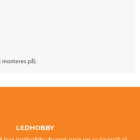
l monteres på).
LEDHOBBY
18 har ledhobby byget opp en suksessfull