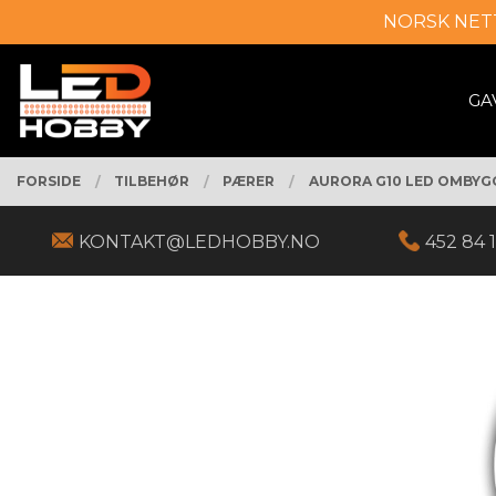
Gå
NORSK NET
Lukk
til
innholdet
PRODUKTER
GA
FORSIDE
TILBEHØR
PÆRER
AURORA G10 LED OMBYGG
KONTAKT@LEDHOBBY.NO
452 84 1