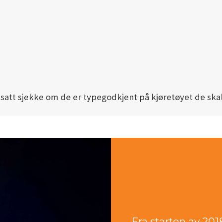
att sjekke om de er typegodkjent på kjøretøyet de ska
Fra starten av 20