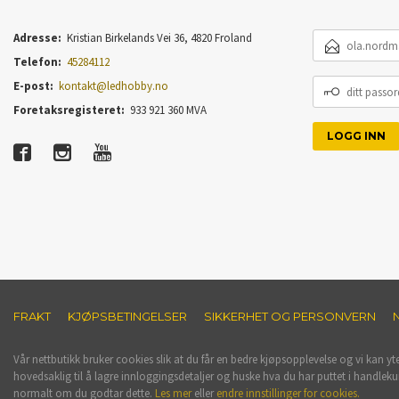
E-
Adresse:
Kristian Birkelands Vei 36, 4820 Froland
POSTADRESSE
Telefon:
45284112
DITT
E-post:
kontakt@ledhobby.no
PASSORD
Foretaksregisteret:
933 921 360 MVA
FRAKT
KJØPSBETINGELSER
SIKKERHET OG PERSONVERN
Vår nettbutikk bruker cookies slik at du får en bedre kjøpsopplevelse og vi kan yt
hovedsaklig til å lagre innloggingsdetaljer og huske hva du har puttet i handleku
normalt om du godtar dette.
Les mer
eller
endre innstillinger for cookies.