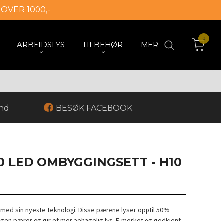
 OVER 1000,-
0
ARBEIDSLYS
TILBEHØR
MER
and
BESØK FACEBOOK
0 LED OMBYGGINGSETT - H10
a med sin nyeste teknologi. Disse pærene lyser opptil 50%
ogen pærer og gir et mer behagelig lys. E-merket og godkjent.