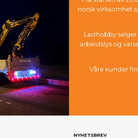
norsk virksomhet sp
Ledhobby selger 
arbeidslys og vars
Våre kunder finn
NYHETSBREV