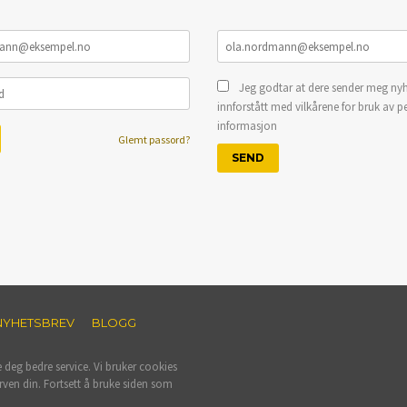
Jeg godtar at dere sender meg nyh
innforstått med vilkårene for bruk av p
informasjon
Glemt passord?
NYHETSBREV
BLOGG
e deg bedre service. Vi bruker cookies
rven din. Fortsett å bruke siden som