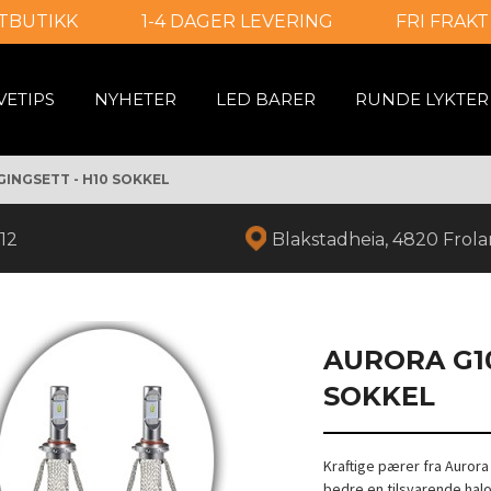
TBUTIKK
1-4 DAGER LEVERING
FRI FRAKT
VETIPS
NYHETER
LED BARER
RUNDE LYKTER
INGSETT - H10 SOKKEL
12
Blakstadheia, 4820 Frol
AURORA G1
SOKKEL
Kraftige pærer fra Auror
bedre en tilsvarende hal