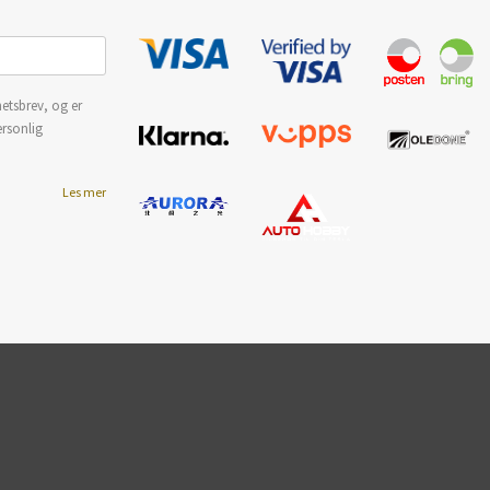
etsbrev, og er
ersonlig
Les mer