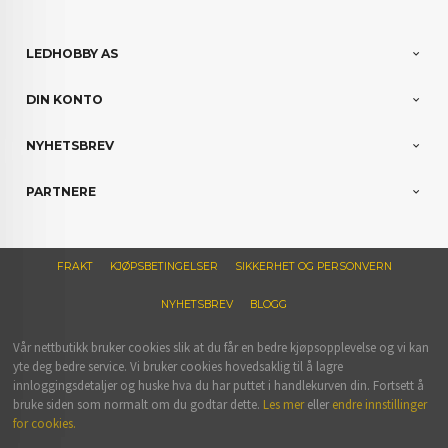
LEDHOBBY AS
DIN KONTO
NYHETSBREV
PARTNERE
FRAKT
KJØPSBETINGELSER
SIKKERHET OG PERSONVERN
NYHETSBREV
BLOGG
Vår nettbutikk bruker cookies slik at du får en bedre kjøpsopplevelse og vi kan
yte deg bedre service. Vi bruker cookies hovedsaklig til å lagre
innloggingsdetaljer og huske hva du har puttet i handlekurven din. Fortsett å
bruke siden som normalt om du godtar dette.
Les mer
eller
endre innstillinger
for cookies.