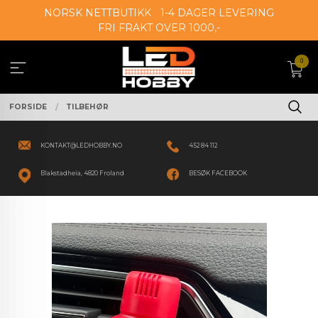
Gå
NORSK NETTBUTIKK
1-4 DAGER LEVERING
til
FRI FRAKT OVER 1000,-
innholdet
0
FORSIDE
TILBEHØR
KONTAKT@LEDHOBBY.NO
452 84 112
Blakstadheia, 4820 Froland
BESØK FACEBOOK