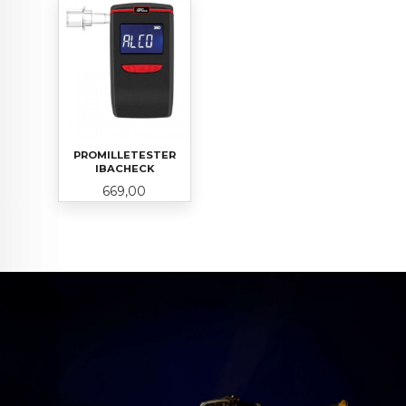
PROMILLETESTER
IBACHECK
Pris
669,00