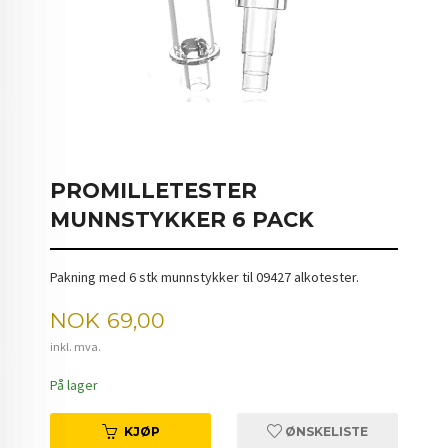
PROMILLETESTER
MUNNSTYKKER 6 PACK
Pakning med 6 stk munnstykker til 09427 alkotester.
Pris
NOK
69,00
inkl. mva.
På lager
KJØP
ØNSKELISTE