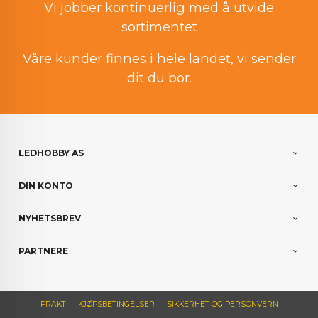
Vi jobber kontinuerlig med å utvide
sortimentet
Våre kunder finnes i hele landet, vi sender
dit du bor.
LEDHOBBY AS
DIN KONTO
NYHETSBREV
PARTNERE
FRAKT
KJØPSBETINGELSER
SIKKERHET OG PERSONVERN