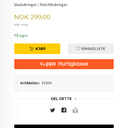
bladsikringer / flatstiftsikringer.
Pris
NOK
299,00
inkl. mva.
På lager
KJØP
ØNSKELISTE
Artikkelnr.:
01890
DEL DETTE