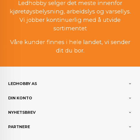
Ledhobby selger det meste innenfor
kjøretøysbelysning, arbeidslys og varsellys.
Vi jobber kontinuerlig med å utvide
sortimentet
Våre kunder finnes i hele landet, vi sender
dit du bor.
LEDHOBBY AS
DIN KONTO
NYHETSBREV
PARTNERE