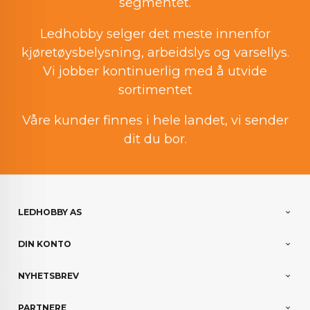
segmentet.
Ledhobby selger det meste innenfor
kjøretøysbelysning, arbeidslys og varsellys.
Vi jobber kontinuerlig med å utvide
sortimentet
Våre kunder finnes i hele landet, vi sender
dit du bor.
LEDHOBBY AS
DIN KONTO
NYHETSBREV
PARTNERE