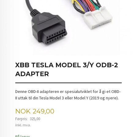
XBB TESLA MODEL 3/Y ODB-2
ADAPTER
Denne OBD-II adapteren er spesialutviklet for å gi et OBD-
II uttak til din Tesla Model 3 eller Model Y (2019 og nyere).
Tilbud
NOK
249,00
Førpris:
325,00
Rabatt
inkl. mva.
På lager