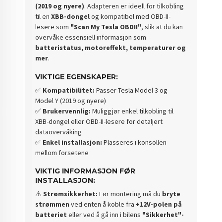
(2019 og nyere)
. Adapteren er ideell for tilkobling
til en
XBB-dongel
og kompatibel med OBD-II-
lesere som
"Scan My Tesla OBDII"
, slik at du kan
overvåke essensiell informasjon som
batteristatus, motoreffekt, temperaturer og
mer
.
VIKTIGE EGENSKAPER:
✅
Kompatibilitet:
Passer Tesla Model 3 og
Model Y (2019 og nyere)
✅
Brukervennlig:
Muliggjør enkel tilkobling til
XBB-dongel eller OBD-II-lesere for detaljert
dataovervåking
✅
Enkel installasjon:
Plasseres i konsollen
mellom forsetene
VIKTIG INFORMASJON FØR
INSTALLASJON:
⚠️
Strømsikkerhet:
Før montering må du
bryte
strømmen
ved enten å koble fra
+12V-polen på
batteriet
eller ved å gå inn i bilens
"Sikkerhet"-