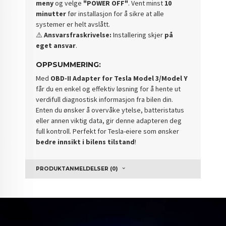
meny
og velge
"POWER OFF"
. Vent minst
10
minutter
før installasjon for å sikre at alle
systemer er helt avslått.
⚠️
Ansvarsfraskrivelse:
Installering skjer
på
eget ansvar
.
OPPSUMMERING:
Med
OBD-II Adapter for Tesla Model 3/Model Y
får du en enkel og effektiv løsning for å hente ut
verdifull diagnostisk informasjon fra bilen din.
Enten du ønsker å overvåke ytelse, batteristatus
eller annen viktig data, gir denne adapteren deg
full kontroll. Perfekt for Tesla-eiere som ønsker
bedre innsikt i bilens tilstand
!
PRODUKTANMELDELSER (0)