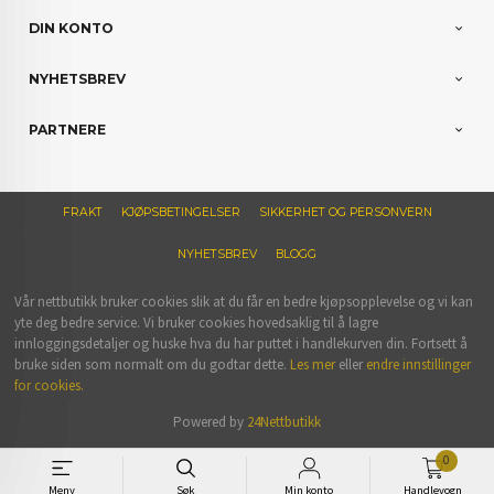
DIN KONTO
NYHETSBREV
PARTNERE
FRAKT
KJØPSBETINGELSER
SIKKERHET OG PERSONVERN
NYHETSBREV
BLOGG
Vår nettbutikk bruker cookies slik at du får en bedre kjøpsopplevelse og vi kan
yte deg bedre service. Vi bruker cookies hovedsaklig til å lagre
innloggingsdetaljer og huske hva du har puttet i handlekurven din. Fortsett å
bruke siden som normalt om du godtar dette.
Les mer
eller
endre innstillinger
for cookies.
Powered by
24Nettbutikk
0
Meny
Søk
Min konto
Handlevogn