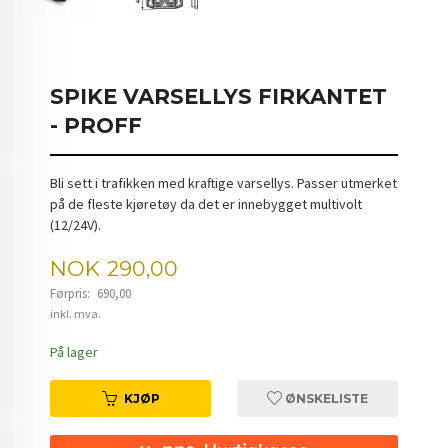
SPIKE VARSELLYS FIRKANTET
- PROFF
Bli sett i trafikken med kraftige varsellys. Passer utmerket
på de fleste kjøretøy da det er innebygget multivolt
(12/24V).
Tilbud
NOK
290,00
Førpris:
690,00
Rabatt
inkl. mva.
På lager
KJØP
ØNSKELISTE