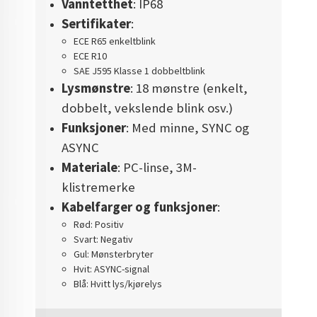
Vanntetthet
: IP68
Sertifikater
:
ECE R65 enkeltblink
ECE R10
SAE J595 Klasse 1 dobbeltblink
Lysmønstre
: 18 mønstre (enkelt,
dobbelt, vekslende blink osv.)
Funksjoner
: Med minne, SYNC og
ASYNC
Materiale
: PC-linse, 3M-
klistremerke
Kabelfarger og funksjoner
:
Rød: Positiv
Svart: Negativ
Gul: Mønsterbryter
Hvit: ASYNC-signal
Blå: Hvitt lys/kjørelys