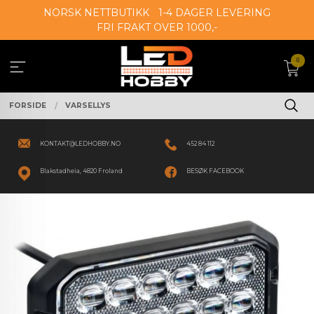
Gå
NORSK NETTBUTIKK
1-4 DAGER LEVERING
til
FRI FRAKT OVER 1000,-
innholdet
0
FORSIDE
VARSELLYS
KONTAKT@LEDHOBBY.NO
452 84 112
Blakstadheia, 4820 Froland
BESØK FACEBOOK