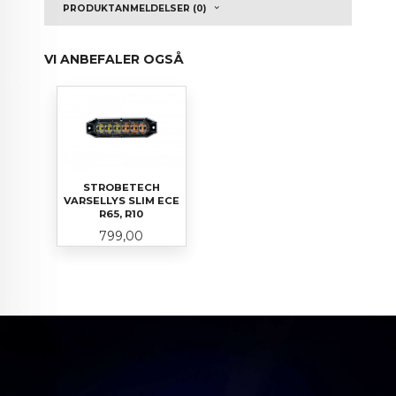
PRODUKTANMELDELSER (0)
VI ANBEFALER OGSÅ
STROBETECH
VARSELLYS SLIM ECE
R65, R10
Pris
799,00