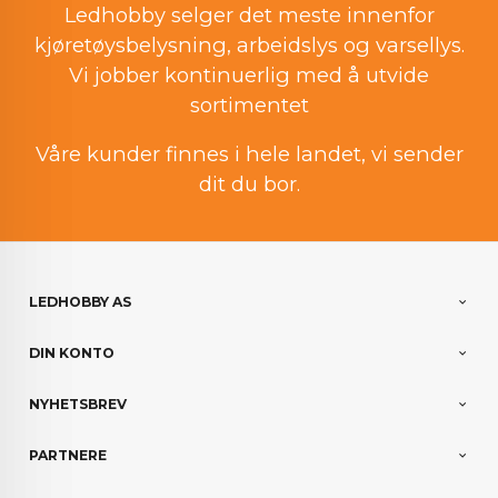
Ledhobby selger det meste innenfor
kjøretøysbelysning, arbeidslys og varsellys.
Vi jobber kontinuerlig med å utvide
sortimentet
Våre kunder finnes i hele landet, vi sender
dit du bor.
LEDHOBBY AS
DIN KONTO
NYHETSBREV
PARTNERE