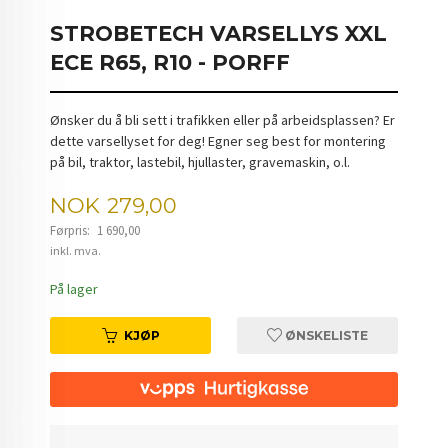
STROBETECH VARSELLYS XXL
ECE R65, R10 - PORFF
Ønsker du å bli sett i trafikken eller på arbeidsplassen? Er
dette varsellyset for deg! Egner seg best for montering
på bil, traktor, lastebil, hjullaster, gravemaskin, o.l.
Tilbud
NOK
279,00
Førpris:
1 690,00
Rabatt
inkl. mva.
På lager
KJØP
ØNSKELISTE