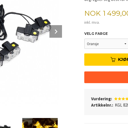
Pris
NOK
1 499,0
inkl. mva.
Next
VELG FARGE
KJØ
Vurdering:
Artikkelnr.:
KGL 82