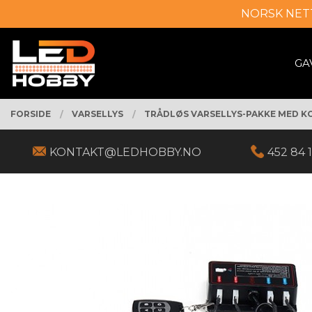
Gå
NORSK NET
Lukk
til
innholdet
PRODUKTER
GA
FORSIDE
VARSELLYS
TRÅDLØS VARSELLYS-PAKKE MED 
KONTAKT@LEDHOBBY.NO
452 84 1