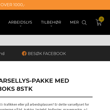
 OVER 1000,-
0
ARBEIDSLYS
TILBEHØR
MER
and
BESØK FACEBOOK
ARSELLYS-PAKKE MED
OKS 8STK
t i trafikken eller på arbeidsplassen? Er dette varsellyset for
ntering på bil, traktor, lastebil, hjullaster, gravemaskin, o.l.