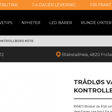
TBUTIKK
1-4 DAGER LEVERING
FRI FRAKT
VETIPS
NYHETER
LED BARER
RUNDE LYKTER
KONTROLLBOKS 8STK
12
Blakstadheia, 4820 Frol
TRÅDLØS V
KONTROLLB
NYHET! Ønsker du å bli set
deg! Egner seg best for mo