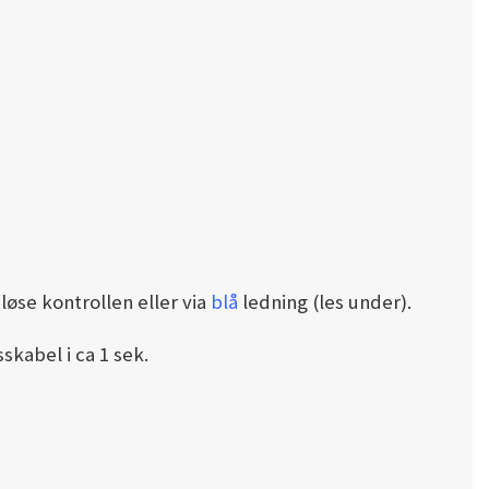
løse kontrollen eller via
blå
ledning (les under).
skabel i ca 1 sek.