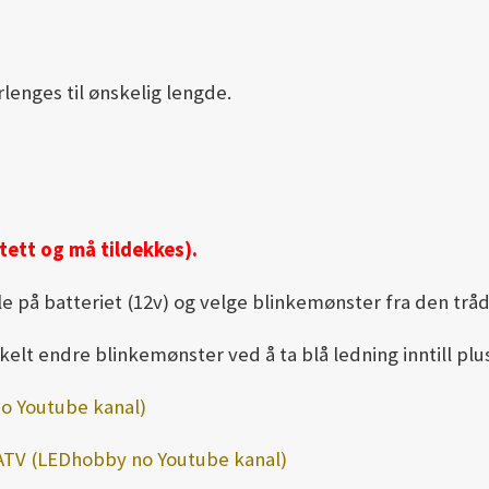
lenges til ønskelig lengde.
tett og må tildekkes).
ble på batteriet (12v) og velge blinkemønster fra den tråd
lt endre blinkemønster ved å ta blå ledning inntill plus
no Youtube kanal)
å ATV (LEDhobby no Youtube kanal)