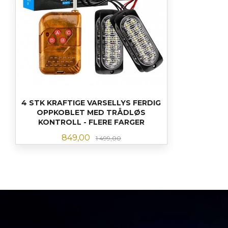
4 STK KRAFTIGE VARSELLYS FERDIG
OPPKOBLET MED TRÅDLØS
KONTROLL - FLERE FARGER
Tilbud
Rabatt
849,00
1 499,00
LES MER