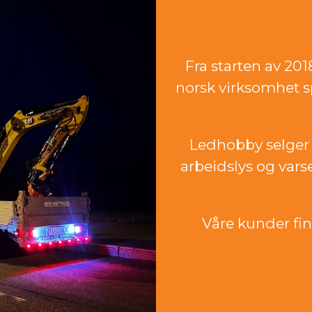
Fra starten av 20
norsk virksomhet sp
Ledhobby selger 
arbeidslys og vars
Våre kunder finn