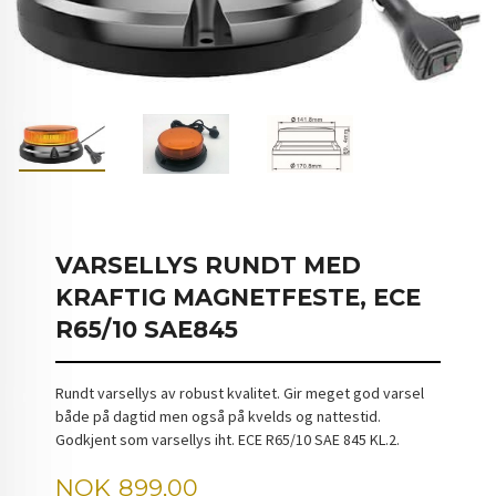
VARSELLYS RUNDT MED
KRAFTIG MAGNETFESTE, ECE
R65/10 SAE845
Rundt varsellys av robust kvalitet. Gir meget god varsel
både på dagtid men også på kvelds og nattestid.
Godkjent som varsellys iht. ECE R65/10 SAE 845 KL.2.
Pris
NOK
899,00