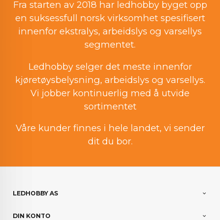
Fra starten av 2018 har ledhobby byget opp
en suksessfull norsk virksomhet spesifisert
innenfor ekstralys, arbeidslys og varsellys
segmentet.
Ledhobby selger det meste innenfor
kjøretøysbelysning, arbeidslys og varsellys.
Vi jobber kontinuerlig med å utvide
sortimentet
Våre kunder finnes i hele landet, vi sender
dit du bor.
LEDHOBBY AS
DIN KONTO