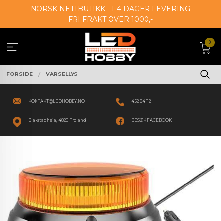
Gå
NORSK NETTBUTIKK
1-4 DAGER LEVERING
til
FRI FRAKT OVER 1000,-
innholdet
0
FORSIDE
VARSELLYS
KONTAKT@LEDHOBBY.NO
452 84 112
Blakstadheia, 4820 Froland
BESØK FACEBOOK